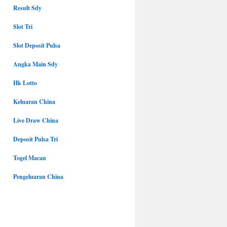
Result Sdy
Slot Tri
Slot Deposit Pulsa
Angka Main Sdy
Hk Lotto
Keluaran China
Live Draw China
Deposit Pulsa Tri
Togel Macau
Pengeluaran China