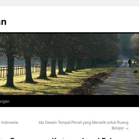
an
angan
i Indonesia
Ide Desain Tempat Pensil yang Menarik untuk Ruang
Belajar
→