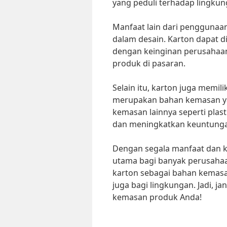
yang peduli terhadap lingkun
Manfaat lain dari pengguna
dalam desain. Karton dapat d
dengan keinginan perusahaan.
produk di pasaran.
Selain itu, karton juga memil
merupakan bahan kemasan ya
kemasan lainnya seperti plast
dan meningkatkan keuntunga
Dengan segala manfaat dan ke
utama bagi banyak perusah
karton sebagai bahan kemasa
juga bagi lingkungan. Jadi, 
kemasan produk Anda!