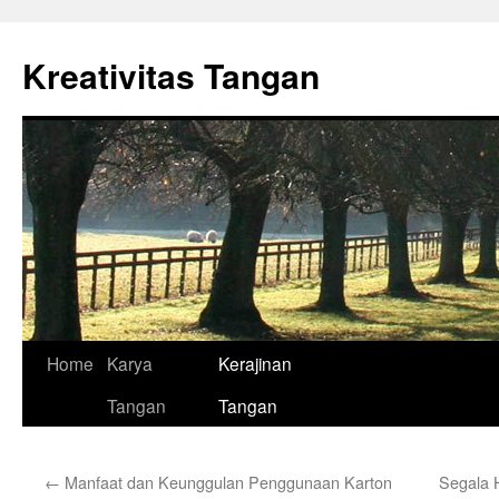
Skip
to
Kreativitas Tangan
content
Home
Karya
Kerajinan
Tangan
Tangan
←
Manfaat dan Keunggulan Penggunaan Karton
Segala 