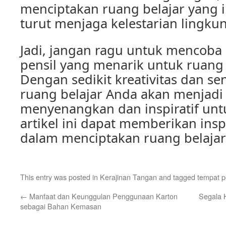
menciptakan ruang belajar yang i
turut menjaga kelestarian lingku
Jadi, jangan ragu untuk mencoba 
pensil yang menarik untuk ruang 
Dengan sedikit kreativitas dan se
ruang belajar Anda akan menjadi
menyenangkan dan inspiratif unt
artikel ini dapat memberikan insp
dalam menciptakan ruang belajar 
This entry was posted in
Kerajinan Tangan
and tagged
tempat p
←
Manfaat dan Keunggulan Penggunaan Karton
Segala 
sebagai Bahan Kemasan