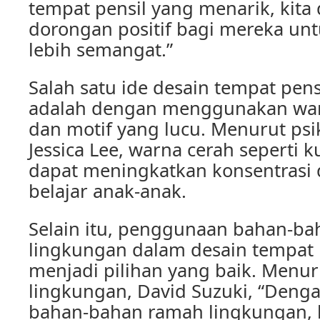
tempat pensil yang menarik, kit
dorongan positif bagi mereka unt
lebih semangat.”
Salah satu ide desain tempat pen
adalah dengan menggunakan war
dan motif yang lucu. Menurut psi
Jessica Lee, warna cerah seperti 
dapat meningkatkan konsentrasi
belajar anak-anak.
Selain itu, penggunaan bahan-b
lingkungan dalam desain tempat 
menjadi pilihan yang baik. Menuru
lingkungan, David Suzuki, “Den
bahan-bahan ramah lingkungan, k