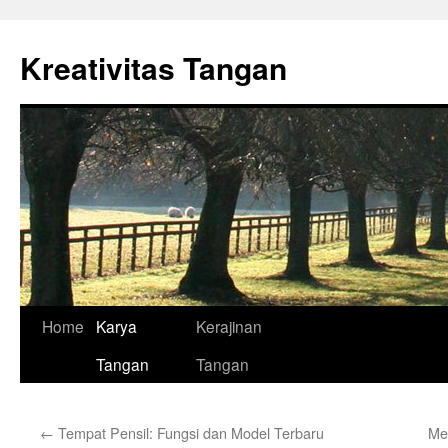
Skip
to
Kreativitas Tangan
content
Home
Karya
Kerajinan
Tangan
Tangan
←
Tempat Pensil: Fungsi dan Model Terbaru
Me