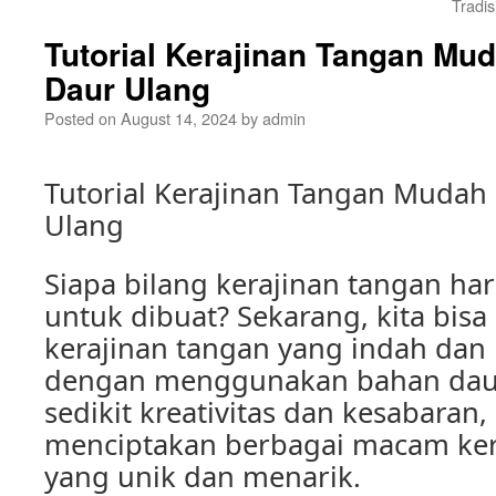
Tradi
Tutorial Kerajinan Tangan Mu
Daur Ulang
Posted on
August 14, 2024
by
admin
Tutorial Kerajinan Tangan Mudah
Ulang
Siapa bilang kerajinan tangan har
untuk dibuat? Sekarang, kita bi
kerajinan tangan yang indah dan
dengan menggunakan bahan dau
sedikit kreativitas dan kesabaran, 
menciptakan berbagai macam ker
yang unik dan menarik.