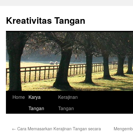
Skip
to
Kreativitas Tangan
content
Home
Karya
Kerajinan
Tangan
Tangan
←
Cara Memasarkan Kerajinan Tangan secara
Mengemban