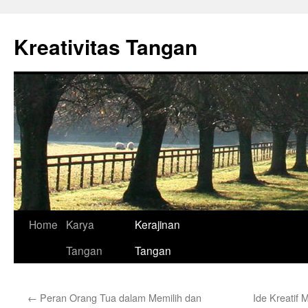
Skip
to
Kreativitas Tangan
content
Home
Karya
Kerajinan
Tangan
Tangan
←
Peran Orang Tua dalam Memilih dan
Ide Kreatif