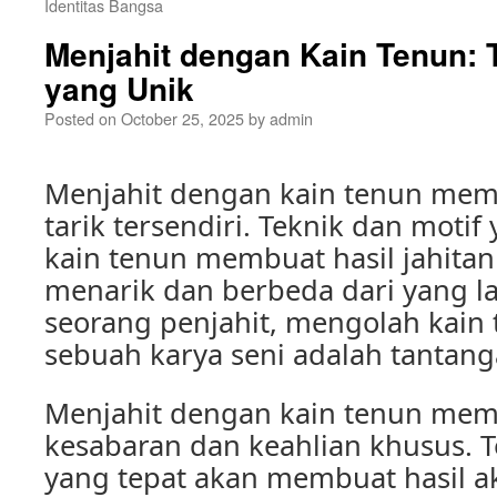
Identitas Bangsa
Menjahit dengan Kain Tenun: T
yang Unik
Posted on
October 25, 2025
by
admin
Menjahit dengan kain tenun mem
tarik tersendiri. Teknik dan motif
kain tenun membuat hasil jahitan
menarik dan berbeda dari yang la
seorang penjahit, mengolah kain
sebuah karya seni adalah tantan
Menjahit dengan kain tenun me
kesabaran dan keahlian khusus. T
yang tepat akan membuat hasil ak