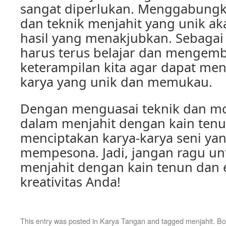
sangat diperlukan. Menggabungk
dan teknik menjahit yang unik a
hasil yang menakjubkan. Sebagai p
harus terus belajar dan mengem
keterampilan kita agar dapat men
karya yang unik dan memukau.
Dengan menguasai teknik dan mo
dalam menjahit dengan kain tenun
menciptakan karya-karya seni ya
mempesona. Jadi, jangan ragu u
menjahit dengan kain tenun dan 
kreativitas Anda!
This entry was posted in
Karya Tangan
and tagged
menjahit
. B