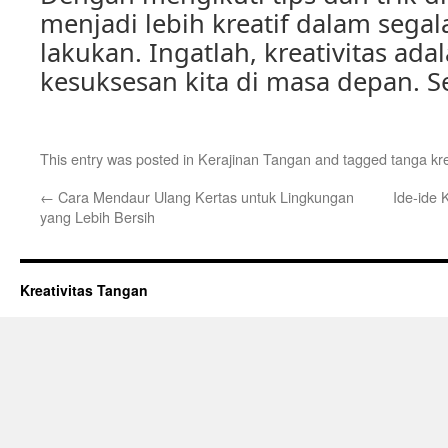
menjadi lebih kreatif dalam segala
lakukan. Ingatlah, kreativitas ada
kesuksesan kita di masa depan. 
This entry was posted in
Kerajinan Tangan
and tagged
tanga kre
←
Cara Mendaur Ulang Kertas untuk Lingkungan
Ide-ide 
yang Lebih Bersih
Kreativitas Tangan