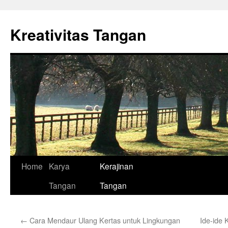
Skip
to
Kreativitas Tangan
content
Home
Karya
Kerajinan
Tangan
Tangan
←
Cara Mendaur Ulang Kertas untuk Lingkungan
Ide-ide 