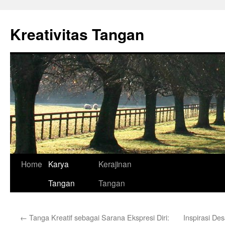
Skip
to
Kreativitas Tangan
content
Home
Karya
Kerajinan
Tangan
Tangan
←
Tanga Kreatif sebagai Sarana Ekspresi Diri:
Inspirasi De