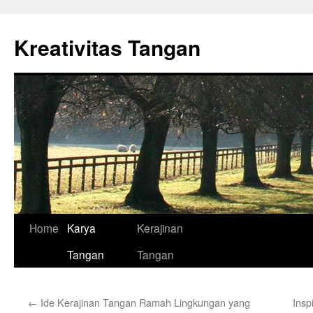
Skip
to
Kreativitas Tangan
content
Home
Karya
Kerajinan
Tangan
Tangan
←
Ide Kerajinan Tangan Ramah Lingkungan yang
Insp