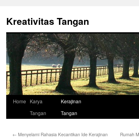
Skip
to
Kreativitas Tangan
content
Home
Karya
Kerajinan
Tangan
Tangan
←
Menyelami Rahasia Kecantikan Ide Kerajinan
Rumah Mai