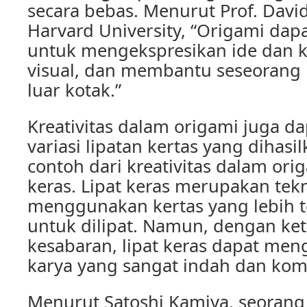
secara bebas. Menurut Prof. David
Harvard University, “Origami dapa
untuk mengekspresikan ide dan k
visual, dan membantu seseorang u
luar kotak.”
Kreativitas dalam origami juga dap
variasi lipatan kertas yang dihasil
contoh dari kreativitas dalam orig
keras. Lipat keras merupakan tek
menggunakan kertas yang lebih te
untuk dilipat. Namun, dengan ket
kesabaran, lipat keras dapat men
karya yang sangat indah dan kom
Menurut Satoshi Kamiya, seorang