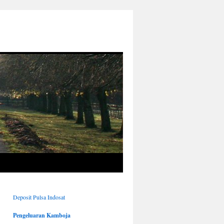
Deposit Pulsa Indosat
Pengeluaran Kamboja