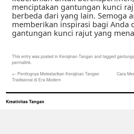
menciptakan gantungan kunci raj
berbeda dari yang lain. Semoga ar
memberikan inspirasi bagi Anda
gantungan kunci rajut yang menar
This entry was posted in
Kerajinan Tangan
and tagged
gantunga
permalink
.
←
Pentingnya Melestarikan Kerajinan Tangan
Cara Men
Tradisional di Era Modern
Kreativitas Tangan