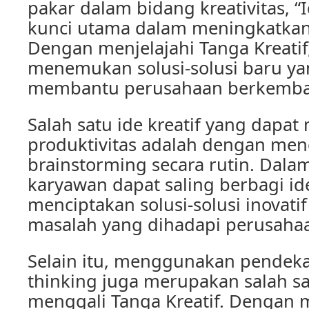
pakar dalam bidang kreativitas, “I
kunci utama dalam meningkatkan 
Dengan menjelajahi Tanga Kreatif,
menemukan solusi-solusi baru ya
membantu perusahaan berkemba
Salah satu ide kreatif yang dapa
produktivitas adalah dengan men
brainstorming secara rutin. Dalam 
karyawan dapat saling berbagi id
menciptakan solusi-solusi inovati
masalah yang dihadapi perusaha
Selain itu, menggunakan pendeka
thinking juga merupakan salah sa
menggali Tanga Kreatif. Denga