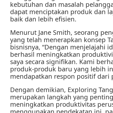
kebutuhan dan masalah pelangg
dapat menciptakan produk dan la
baik dan lebih efisien.
Menurut Jane Smith, seorang pen
yang telah menerapkan konsep Ta
bisnisnya, “Dengan menjelajahi ide
berhasil meningkatkan produktiv
saya secara signifikan. Kami berh
produk-produk baru yang lebih in
mendapatkan respon positif dari p
Dengan demikian, Exploring Tanga
merupakan langkah yang pentin
meningkatkan produktivitas per
menggunakan pendekatan ini, pa