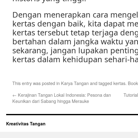
Dengan menerapkan cara mengel
kertas dengan baik, kita dapat 
kertas tersebut tetap terjaga den
bertahan dalam jangka waktu yang
sekarang, jangan lupakan pentin
kertas dalam kehidupan sehari-ha
This entry was posted in
Karya Tangan
and tagged
kertas
. Boo
←
Kerajinan Tangan Lokal Indonesia: Pesona dan
Tutoria
Keunikan dari Sabang hingga Merauke
Kreativitas Tangan