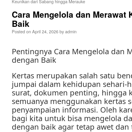
Keunikan dari Sabang hingga Merauke
Cara Mengelola dan Merawat 
Baik
Posted on
April 24, 2026
by
admin
Pentingnya Cara Mengelola dan M
dengan Baik
Kertas merupakan salah satu bend
jumpai dalam kehidupan sehari-ha
surat, dokumen penting, hingga k
semuanya menggunakan kertas s
penyampaian informasi. Oleh kare
bagi kita untuk bisa mengelola d
dengan baik agar tetap awet dan 