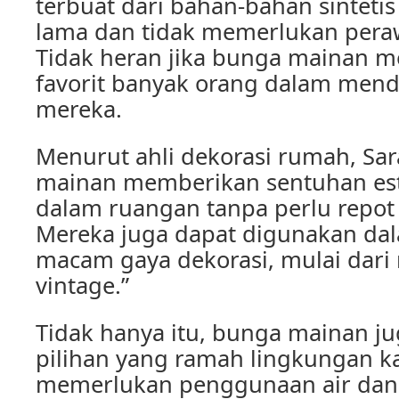
terbuat dari bahan-bahan sinteti
lama dan tidak memerlukan pera
Tidak heran jika bunga mainan me
favorit banyak orang dalam men
mereka.
Menurut ahli dekorasi rumah, Sa
mainan memberikan sentuhan est
dalam ruangan tanpa perlu repot
Mereka juga dapat digunakan da
macam gaya dekorasi, mulai dari
vintage.”
Tidak hanya itu, bunga mainan j
pilihan yang ramah lingkungan ka
memerlukan penggunaan air dan 