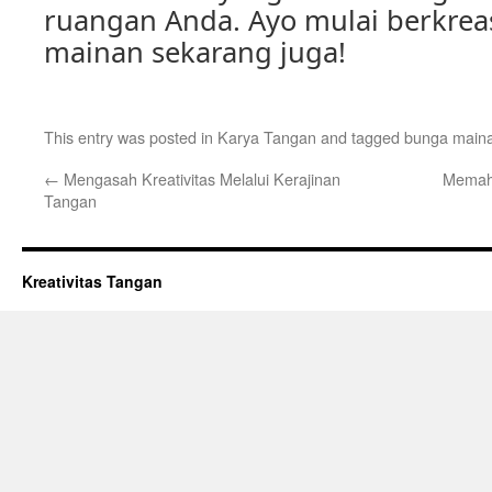
ruangan Anda. Ayo mulai berkre
mainan sekarang juga!
This entry was posted in
Karya Tangan
and tagged
bunga main
←
Mengasah Kreativitas Melalui Kerajinan
Memaha
Tangan
Kreativitas Tangan